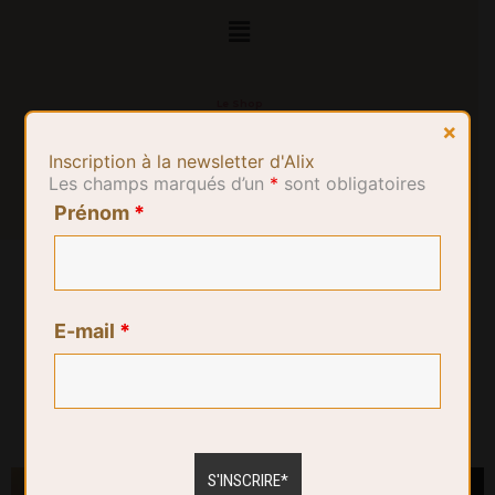
Le Shop
×
Inscription à la newsletter d'Alix
Les champs marqués d’un
*
sont obligatoires
Prénom
*
E-mail
*