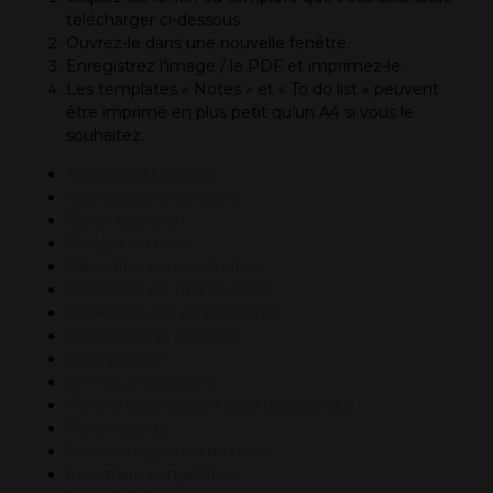
télécharger ci-dessous.
Ouvrez-le dans une nouvelle fenêtre.
Enregistrez l’image / le PDF et imprimez-le.
Les templates « Notes » et « To do list » peuvent
être imprimé en plus petit qu’un A4 si vous le
souhaitez.
Activités du voyage
Agenda sur la semaine
Batch cooking
Budget du mois
Calendrier pour ordinateur
Calendrier sur l’année 2023
Calendrier des anniversaires
Courses de la semaine
Daily planner
En mai, je découvre…
Fiche d’organisation pour les animaux
Fiche recette
Fruits et légumes du mois
Inventaire congélateur