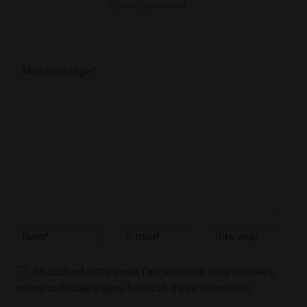
@alix.grousset
M
o
n
m
e
s
s
a
g
e
*
N
S
o
i
m
t
C
*
e
En cochant cette case, j’accepte que mes données
a
w
soient collectées dans l’objectif d’être recontacté.
s
e