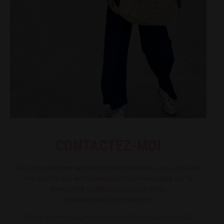
CONTACTEZ-MOI
Pour toutes demandes professionnelles, vous pouvez
me contacter en m’envoyant un message sur le
formulaire ci-dessous ou par mail :
grousset.alix@gmail.com.
Pour les messages perso, rendez-vous sur Insta