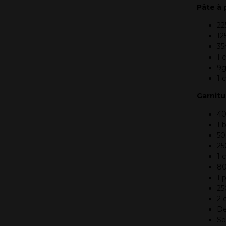
Pâte à 
22
12
35
1 
9g
1 
Garnitu
40
1 
50
25
1 
80
1 
25
2 
De
Se