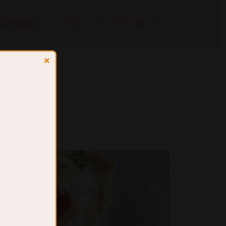
Le Shop
×