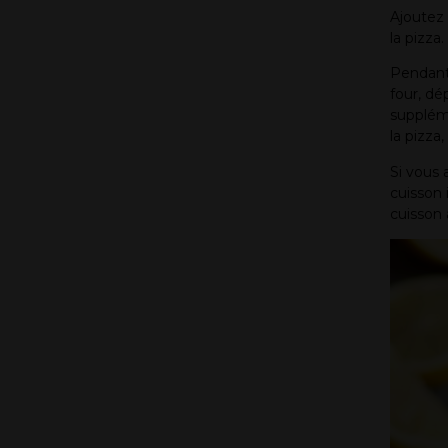
Ajoutez 
la pizza
Pendant 
four, dé
suppléme
la pizza
Si vous 
cuisson 
cuisson a