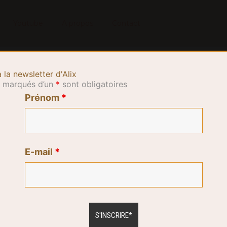
Youtube
A propos
Contact
à la newsletter d'Alix
 marqués d’un
*
sont obligatoires
Prénom
*
E-mail
*