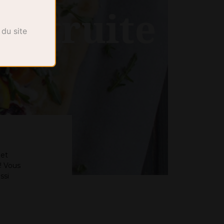
la truite
 du site
 et
! Vous
ssi