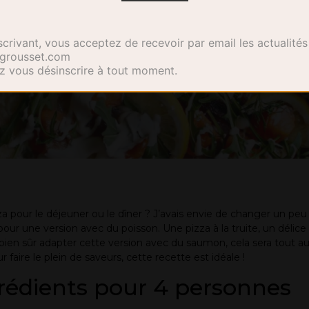
– La pizza à 
crivant, vous acceptez de recevoir par email les actualités
ixgrousset.com
 vous désinscrire à tout moment.
a pour le déjeuner ou le dîner ? J’avais envie de changer un peu
pour une version avec du poisson. Une pizza à la truite, un délice 
ien sûr adapter cette version avec du saumon, cela sera tout au
r faire le plein de saveurs, cette recette est idéale !
rédients pour 4 personnes