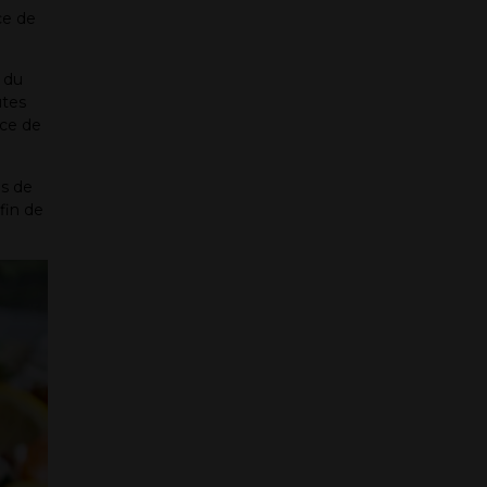
ce de
 du
utes
ace de
ns de
fin de