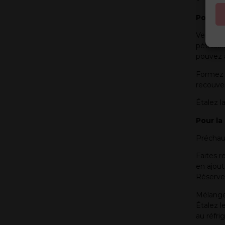
Pour la 
Versez t
pétrisse
pouvez a
Formez u
recouver
Étalez l
Pour la 
Préchauf
Faites r
en ajout
Réserve
Mélangez
Étalez l
au réfri