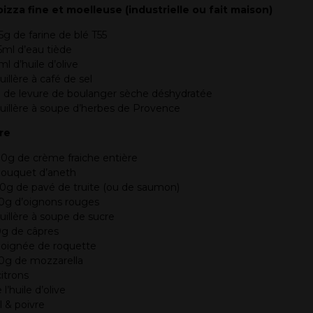
pizza fine et moelleuse (industrielle ou fait maison)
5g de farine de blé T55
5ml d’eau tiède
ml d’huile d’olive
cuillère à café de sel
 de levure de boulanger sèche déshydratée
cuillère à soupe d’herbes de Provence
re
0g de crème fraiche entière
bouquet d’aneth
0g de pavé de truite (ou de saumon)
0g d’oignons rouges
cuillère à soupe de sucre
g de câpres
poignée de roquette
0g de mozzarella
citrons
 l’huile d’olive
l & poivre