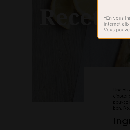
Recette 
*En vous ins
internet al
Vous pouvez
Une pizz
d’opter 
pouvez b
bon. Pou
Ing