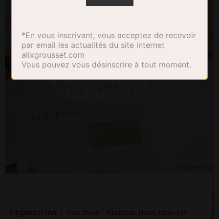
*En vous inscrivant, vous acceptez de recevoir
par email les actualités du site internet
alixgrousset.com
Vous pouvez vous désinscrire à tout moment.
51 templates pour
organiser mai
Organiser mai ? Trop facile ! Nouveau mois, nouvelle