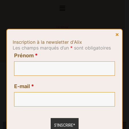
Le Shop
×
Inscription à la newsletter d'Alix
Les champs marqués d’un
*
sont obligatoires
Prénom
*
E-mail
*