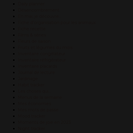
Daily planner
Désencombrement
En mai, je découvre…
Fiche d’organisation pour les animaux
Fiche recette
Films & séries
Fleurs de saison
Fruits et légumes du mois
Inventaire congélateur
Inventaire réfrigérateur
Inventaire placards
Journal de lecture
Jardinage
Habit tracker
Les choses qui…
Menus de la semaine
Mes économies
Mes mots de passe
Mood tracker
Moments de joie en 2023
Night tracker