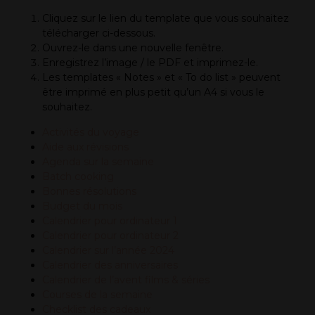
Cliquez sur le lien du template que vous souhaitez
télécharger ci-dessous.
Ouvrez-le dans une nouvelle fenêtre.
Enregistrez l’image / le PDF et imprimez-le.
Les templates « Notes » et « To do list » peuvent
être imprimé en plus petit qu’un A4 si vous le
souhaitez.
Activités du voyage
Aide aux révisions
Agenda sur la semaine
Batch cooking
Bonnes résolutions
Budget du mois
Calendrier pour ordinateur 1
Calendrier pour ordinateur 2
Calendrier sur l’année 2024
Calendrier des anniversaires
Calendrier de l’avent films & séries
Courses de la semaine
Checklist des cadeaux