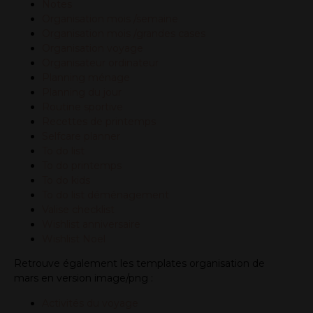
Notes
Organisation mois /semaine
Organisation mois /grandes cases
Organisation voyage
Organisateur ordinateur
Planning ménage
Planning du jour
Routine sportive
Recettes de printemps
Selfcare planner
To do list
To do printemps
To do kids
To do list déménagement
Valise checklist
Wishlist anniversaire
Wishlist Noël
Retrouve également les templates organisation de
mars en version image/png :
Activités du voyage