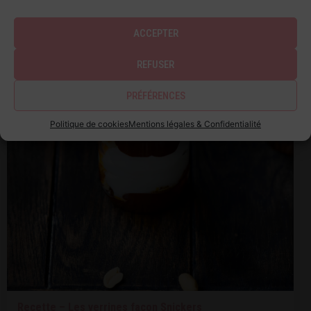
ACCEPTER
REFUSER
PRÉFÉRENCES
Politique de cookies
Mentions légales & Confidentialité
Recette – Les verrines façon Snickers