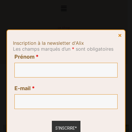
Le Shop
×
Inscription à la newsletter d'Alix
Les champs marqués d’un
*
sont obligatoires
Prénom
*
E-mail
*