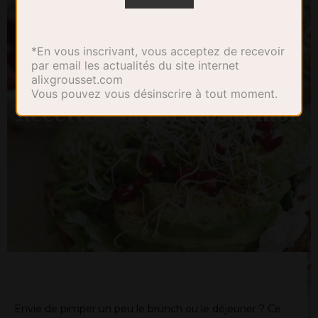
*En vous inscrivant, vous acceptez de recevoir
par email les actualités du site internet
alixgrousset.com
Vous pouvez vous désinscrire à tout moment.
Recette – Bagel au saumon
Envie de pimper un peu le brunch ou le déjeuner ? Ce