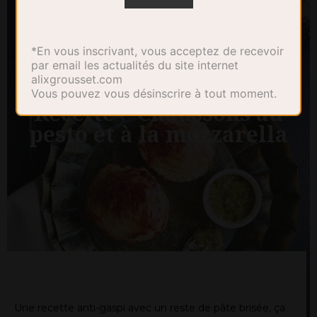
*En vous inscrivant, vous acceptez de recevoir
par email les actualités du site internet
alixgrousset.com
Vous pouvez vous désinscrire à tout moment.
Recette – Chaussons au
pesto et à la mozzarella
Une recette anti-gaspi avec un reste de pâte brisée, ça