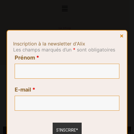
Le Shop
×
Inscription à la newsletter d'Alix
Les champs marqués d’un
*
sont obligatoires
Prénom
*
E-mail
*