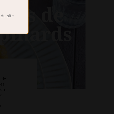
chis de
 du site
épinards
e de
res
on.
de
e