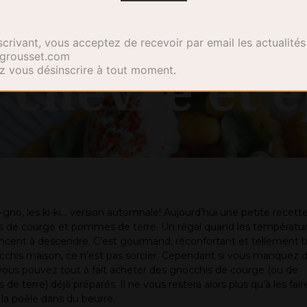
e – Les gnoc
crivant, vous acceptez de recevoir par email les actualités
ixgrousset.com
 chèvre et 
 vous désinscrire à tout moment.
gno, les ki-ki… version automnale! Aujourd’hui une petite recett
s de courge et pommes de terre. Un régal quand les températu
ent à descendre. C’est gourmand, réconfortant et tellement b
chis maison, ce n’est pas sorcier. Cependant si vous manquez 
ous pouvez tout à fait acheter des gnocchis de courge (ou de
e terre) déjà préparés. Il ne vous restera alors plus qu’à les fair
 la poêle dans du beurre.