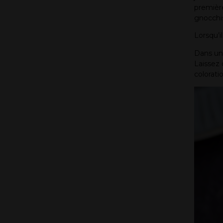
première
gnocchis
Lorsqu’i
Dans une
Laissez 
colorati