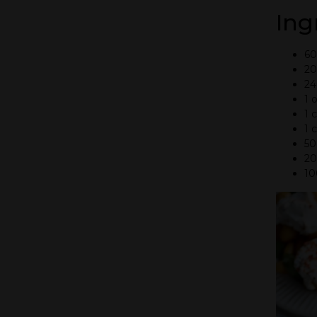
Ing
60
20
24
1 
1 
1 
50
20
10