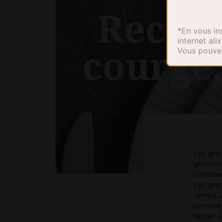
Recett
*En vous ins
internet al
courge,
Vous pouvez
Les gno-
gnocchi
commenc
Les gnoc
temps, v
pommes d
sauter à