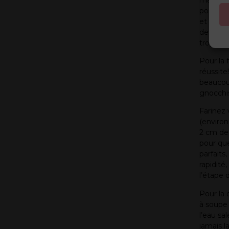
pommes 
et ajout
devez ob
trop, aj
Pour la 
réussite!
beaucou
gnocchi
Farinez 
(environ
2 cm de 
pour que
parfaits
rapidit
l’étape 
Pour la 
à soupe 
l’eau sa
jamais l