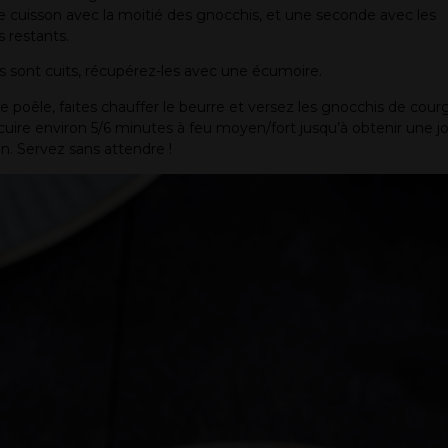
 cuisson avec la moitié des gnocchis, et une seconde avec les
 restants.
ls sont cuits, récupérez-les avec une écumoire.
 poêle, faites chauffer le beurre et versez les gnocchis de cour
cuire environ 5/6 minutes à feu moyen/fort jusqu’à obtenir une jo
on. Servez sans attendre !