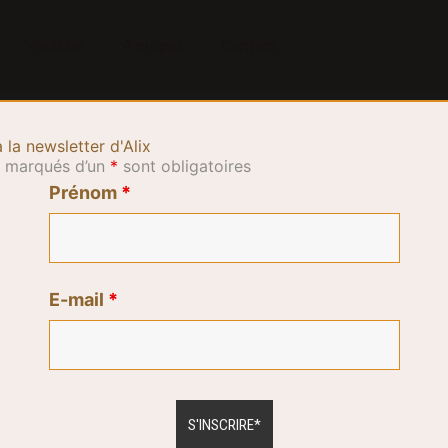
Youtube
A propos
Contact
à la newsletter d'Alix
 marqués d’un
*
sont obligatoires
Prénom
*
E-mail
*