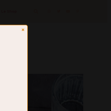
Le Shop
×