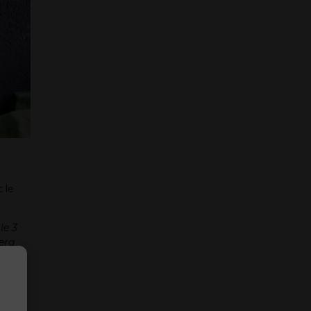
 le
le 3
rera
ceaux
ez le
es