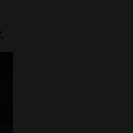
ge.
lie