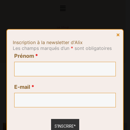
Le Shop
×
Inscription à la newsletter d'Alix
Les champs marqués d’un
*
sont obligatoires
Prénom
*
E-mail
*