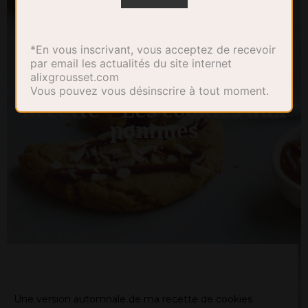
*En vous inscrivant, vous acceptez de recevoir
par email les actualités du site internet
alixgrousset.com
Vous pouvez vous désinscrire à tout moment.
Recette – Les cookies aux
pommes
Une version automnale de ma recette de cookies