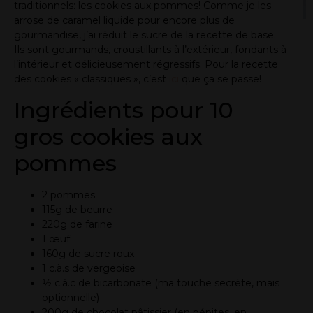
traditionnels: les cookies aux pommes! Comme je les
arrose de caramel liquide pour encore plus de
gourmandise, j’ai réduit le sucre de la recette de base.
Ils sont gourmands, croustillants à l’extérieur, fondants à
l’intérieur et délicieusement régressifs. Pour la recette
des cookies « classiques », c’est
ici
que ça se passe!
Ingrédients pour 10
gros cookies aux
pommes
2 pommes
115g de beurre
220g de farine
1 œuf
160g de sucre roux
1 c.à.s de vergeoise
1⁄2 c.à.c de bicarbonate (ma touche secrète, mais
optionnelle)
200g de chocolat pâtissier (en pépites, en